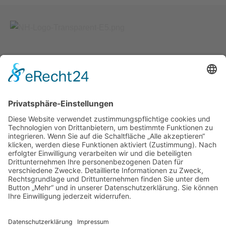
Kontakt
Nikolas Hönig
Illustration und Grafik-Design
Käferbeinstraße 21
55270 Essenheim
E-Mail:
info@hoenig-grafik.de
Internet: www.hoenig-grafik.de